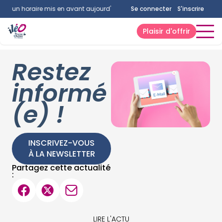
ucun horaire mis en avant aujourd'hui.
Consultez la page horaires.
Se connecter
S'inscrire
Plaisir d'offrir
Restez
informé
(e) !
INSCRIVEZ-VOUS
À LA NEWSLETTER
Partagez cette actualité
:
LIRE L'ACTU