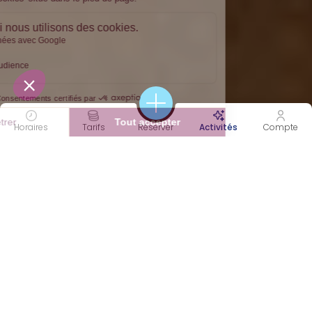
Horaires
Tarifs
Réserver
Activités
Compte
45 MIN
COOL
Durée
Intensité
EQUILIBRE &
RENFORCEMENT
DÉTENTE
FITNESS
MOBILITÉ
Catégorie(s)