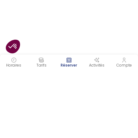
Horaires
Tarifs
Réserver
Activités
Compte
INSCRIVEZ-VOUS À NOTRE NEWSLETTER
Recevez toutes nos informations directement dans
votre boite mail et ne manquez plus aucune actualité !